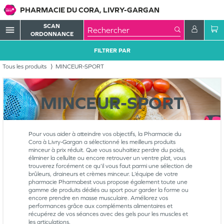
PHARMACIE DU CORA, LIVRY-GARGAN
SCAN
menu
ORDONNANCE
FILTRER PAR
Tous les produits
MINCEUR-SPORT
MINCEUR-SPORT
Pour vous aider à atteindre vos objectifs, la Pharmacie du
Cora à Livry-Gargan a sélectionné les meilleurs produits
minceur à prix réduit. Que vous souhaitiez perdre du poids,
éliminer la cellulite ou encore retrouver un ventre plat, vous
trouverez forcément ce qu’il vous faut parmi une sélection de
brûleurs, draineurs et crèmes minceur. L’équipe de votre
pharmacie Pharmabest vous propose également toute une
gamme de produits dédiés au sport pour garder la forme ou
encore prendre en masse musculaire. Améliorez vos
performances grâce aux compléments alimentaires et
récupérez de vos séances avec des gels pour les muscles et
les articulations.