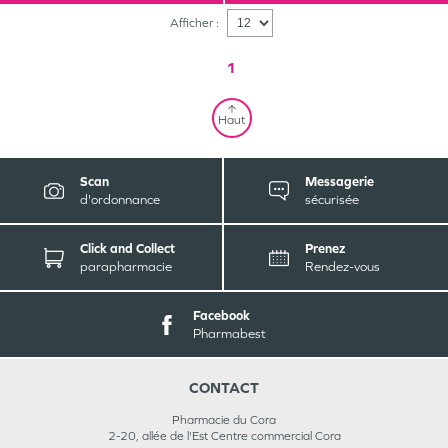
Afficher :
1
Haut
Scan
Messagerie
d'ordonnance
sécurisée
Click and Collect
Prenez
parapharmacie
Rendez-vous
Facebook
Pharmabest
CONTACT
Pharmacie du Cora
2-20, allée de l'Est Centre commercial Cora