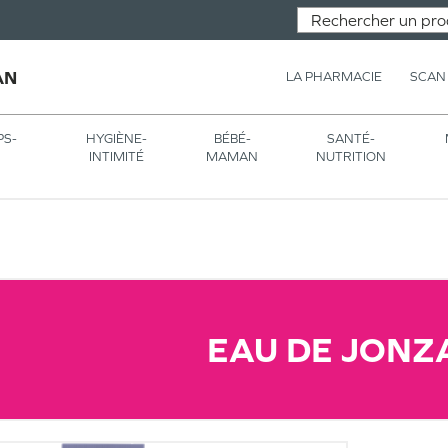
AN
LA PHARMACIE
SCAN
PS-
HYGIÈNE-
BÉBÉ-
SANTÉ-
INTIMITÉ
MAMAN
NUTRITION
EAU DE JONZ