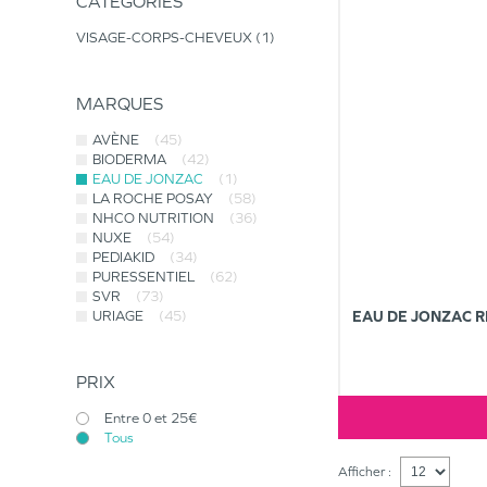
CATÉGORIES
VISAGE-CORPS-CHEVEUX
1
MARQUES
AVÈNE
(45)
BIODERMA
(42)
EAU DE JONZAC
(1)
LA ROCHE POSAY
(58)
NHCO NUTRITION
(36)
NUXE
(54)
PEDIAKID
(34)
PURESSENTIEL
(62)
SVR
(73)
URIAGE
(45)
EAU DE JONZAC R
PRIX
Entre 0 et 25€
Tous
Afficher :