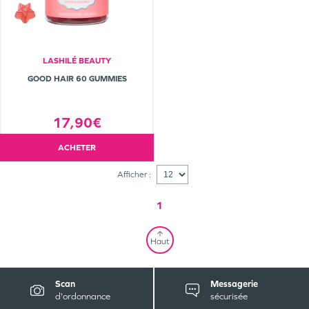
LASHILÉ BEAUTY
GOOD HAIR 60 GUMMIES
17,90€
ACHETER
Afficher :
1
Haut
Scan
Messagerie
d'ordonnance
sécurisée