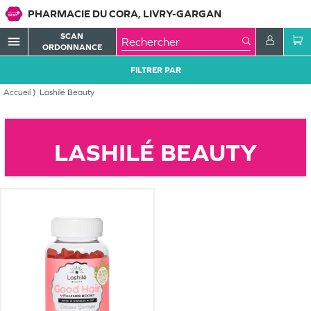
PHARMACIE DU CORA, LIVRY-GARGAN
SCAN
menu
ORDONNANCE
FILTRER PAR
Accueil
Lashilé Beauty
LASHILÉ BEAUTY